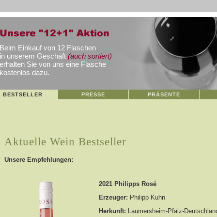
Beim Einkauf von 12 Flaschen
in unserem Geschäft
(auch sortiert)
erhalten Sie von uns eine Flasche
kostenlos dazu.
BESTSELLER
PRESSE
PRÄSENTE
Aktuelle Wein Bestseller
Unsere Empfehlungen: